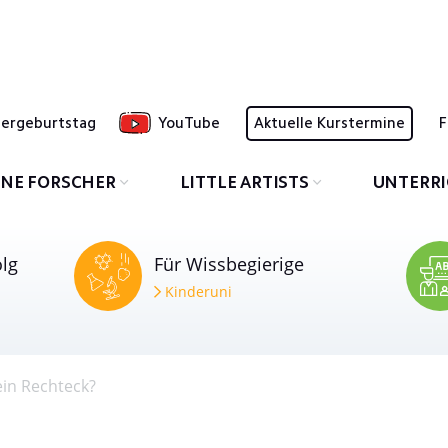
dergeburtstag
YouTube
Aktuelle Kurstermine
F
INE FORSCHER
LITTLE ARTISTS
UNTERR
olg
Für Wissbegierige
Kinderuni
ein Rechteck?