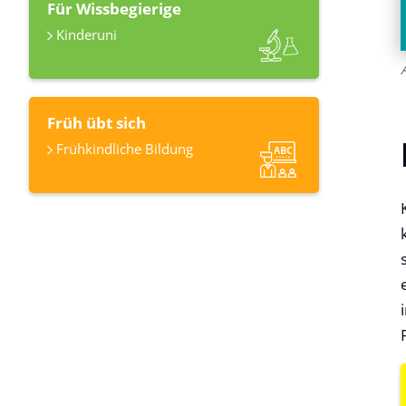
Für Wissbegierige
Kinderuni
Früh übt sich
Frühkindliche Bildung