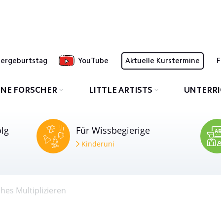
dergeburtstag
YouTube
Aktuelle Kurstermine
F
INE FORSCHER
LITTLE ARTISTS
UNTERR
olg
Für Wissbegierige
Kinderuni
ches Multiplizieren