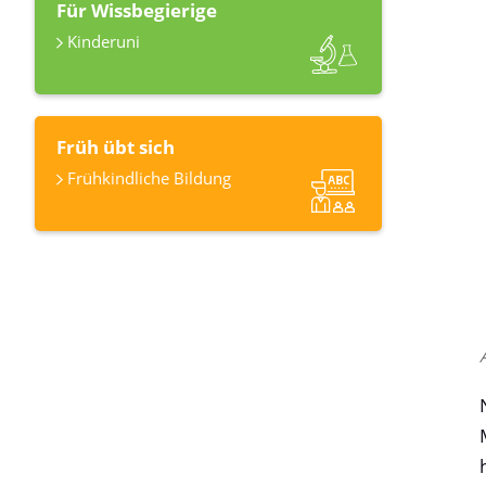
Für Wissbegierige
Kinderuni
Früh übt sich
Frühkindliche Bildung