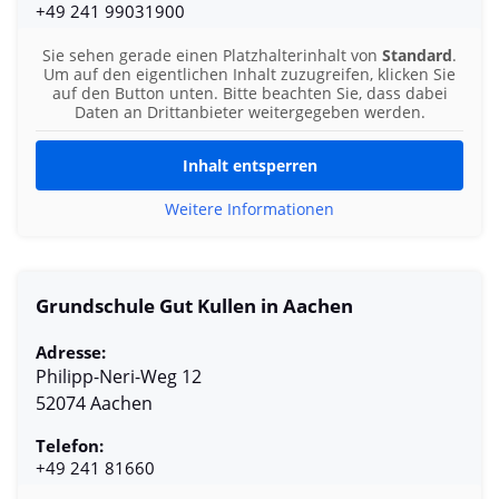
+49 241 99031900
Sie sehen gerade einen Platzhalterinhalt von
Standard
.
Um auf den eigentlichen Inhalt zuzugreifen, klicken Sie
auf den Button unten. Bitte beachten Sie, dass dabei
Daten an Drittanbieter weitergegeben werden.
Inhalt entsperren
Weitere Informationen
Grundschule Gut Kullen in Aachen
Adresse:
Philipp-Neri-Weg 12
52074 Aachen
Telefon:
+49 241 81660