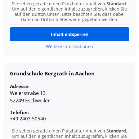
Sie sehen gerade einen Platzhalterinhalt von
Standard
.
Um auf den eigentlichen Inhalt zuzugreifen, klicken Sie
auf den Button unten. Bitte beachten Sie, dass dabei
Daten an Drittanbieter weitergegeben werden.
Inhalt entsperren
Weitere Informationen
Grundschule Bergrath in Aachen
Adresse:
Weierstraße 13
52249 Eschweiler
Telefon:
+49 2403 50540
Sie sehen gerade einen Platzhalterinhalt von
Standard
.
Um auf den eigentlichen Inhalt zuzugreifen, klicken Sie