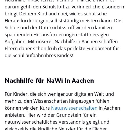
darum geht, den Schulstoff zu verinnerlichen, sondern
bringt Deinem Kind auch bei, wie es schulische
Herausforderungen selbstständig meistern kann. Die
Schule und der Unterrichtsstoff werden damit zu
spannenden Herausforderungen statt nervigen
Aufgaben. Mit unserer Nachhilfe in Aachen schaffen
Eltern daher schon früh das perfekte Fundament für
die Schullaufbahn ihres Kindes!
Nachhilfe für NaWi in Aachen
Für Kinder, die sich weniger zur digitalen Welt und
mehr zu den Wissenschaften hingezogen fühlen,
können wir den Kurs
Naturwissenschaften
in Aachen
anbieten. Hier wird der Grundstein für ein
naturwissenschaftliches Verständnis gelegt und
gleichzeitig die kindliche Neugier für die Fächer