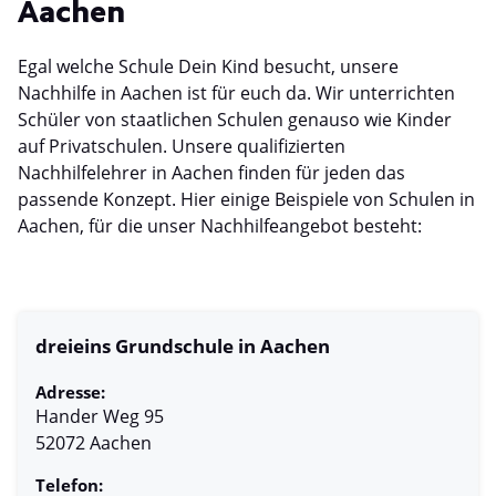
Aachen
Egal welche Schule Dein Kind besucht, unsere
Nachhilfe in Aachen ist für euch da. Wir unterrichten
Schüler von staatlichen Schulen genauso wie Kinder
auf Privatschulen. Unsere qualifizierten
Nachhilfelehrer in Aachen finden für jeden das
passende Konzept. Hier einige Beispiele von Schulen in
Aachen, für die unser Nachhilfeangebot besteht:
dreieins Grundschule in Aachen
Adresse:
Hander Weg 95
52072 Aachen
Telefon: