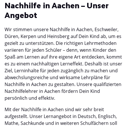
Nachhilfe in Aachen – Unser
Angebot
Wir stimmen unsere Nachhilfe in Aachen, Eschweiler,
Düren, Kerpen und Heinsberg auf Dein Kind ab, um es
gezielt zu unterstützen. Die richtigen Lehrmethoden
variieren für jeden Schüler – denn, wenn Kinder den
Spaß am Lernen auf ihre eigene Art entdecken, kommt
es zu einem nachhaltigen Lerneffekt. Deshalb ist unser
Ziel, Lerninhalte für jeden zugänglich zu machen und
abwechslungsreiche und wirksame Lehrpläne für
Nachhilfe in Aachen zu gestalten. Unsere qualifizierten
Nachhilfelehrer in Aachen fördern Dein Kind
persönlich und effektiv.
Mit der Nachhilfe in Aachen sind wir sehr breit
aufgestellt. Unser Lernangebot in Deutsch, Englisch,
Mathe, Sachkunde und in weiteren Schulfächern soll