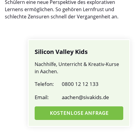
Schülern eine neue Perspektive des explorativen
Lernens ermöglichen. So gehören Lernfrust und
schlechte Zensuren schnell der Vergangenheit an.
Silicon Valley Kids
Nachhilfe, Unterricht & Kreativ-Kurse
in Aachen.
Telefon:
0800 12 12 133
Email:
aachen@sivakids.de
KOSTENLOSE ANFRAGE