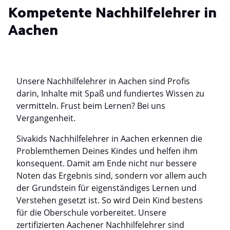
Kompetente Nachhilfelehrer in
Aachen
Unsere Nachhilfelehrer in Aachen sind Profis
darin, Inhalte mit Spaß und fundiertes Wissen zu
vermitteln. Frust beim Lernen? Bei uns
Vergangenheit.
Sivakids Nachhilfelehrer in Aachen erkennen die
Problemthemen Deines Kindes und helfen ihm
konsequent. Damit am Ende nicht nur bessere
Noten das Ergebnis sind, sondern vor allem auch
der Grundstein für eigenständiges Lernen und
Verstehen gesetzt ist. So wird Dein Kind bestens
für die Oberschule vorbereitet. Unsere
zertifizierten Aachener Nachhilfelehrer sind