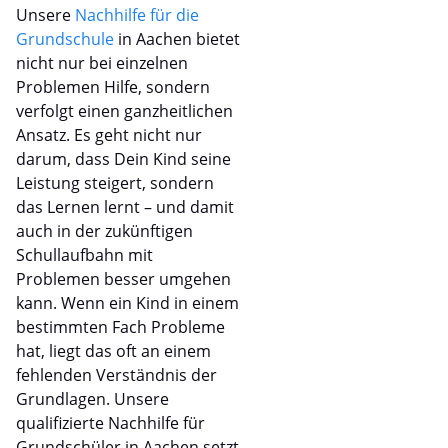
Unsere
Nachhilfe für die
Grundschule
in Aachen bietet
nicht nur bei einzelnen
Problemen Hilfe, sondern
verfolgt einen ganzheitlichen
Ansatz. Es geht nicht nur
darum, dass Dein Kind seine
Leistung steigert, sondern
das Lernen lernt – und damit
auch in der zukünftigen
Schullaufbahn mit
Problemen besser umgehen
kann. Wenn ein Kind in einem
bestimmten Fach Probleme
hat, liegt das oft an einem
fehlenden Verständnis der
Grundlagen. Unsere
qualifizierte Nachhilfe für
Grundschüler in Aachen setzt