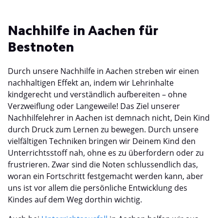
Nachhilfe in Aachen für
Bestnoten
Durch unsere Nachhilfe in Aachen streben wir einen
nachhaltigen Effekt an, indem wir Lehrinhalte
kindgerecht und verständlich aufbereiten – ohne
Verzweiflung oder Langeweile! Das Ziel unserer
Nachhilfelehrer in Aachen ist demnach nicht, Dein Kind
durch Druck zum Lernen zu bewegen. Durch unsere
vielfältigen Techniken bringen wir Deinem Kind den
Unterrichtsstoff nah, ohne es zu überfordern oder zu
frustrieren. Zwar sind die Noten schlussendlich das,
woran ein Fortschritt festgemacht werden kann, aber
uns ist vor allem die persönliche Entwicklung des
Kindes auf dem Weg dorthin wichtig.