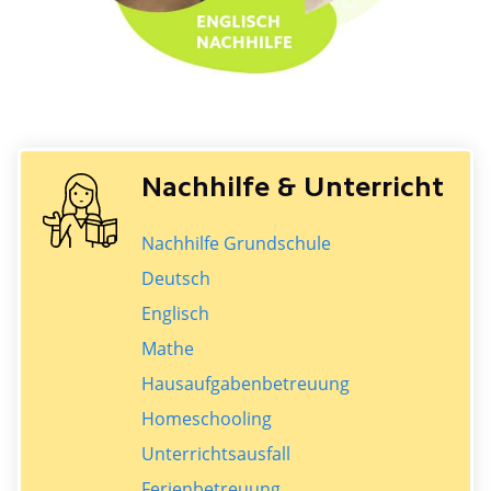
Nachhilfe & Unterricht
Nachhilfe Grundschule
Deutsch
Englisch
Mathe
Hausaufgabenbetreuung
Homeschooling
Unterrichtsausfall
Ferienbetreuung