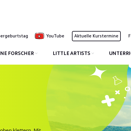
dergeburtstag
YouTube
Aktuelle Kurstermine
F
INE FORSCHER
LITTLE ARTISTS
UNTERR
 oben klettern. Mit