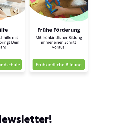
lfe
Frühe Förderung
hhilfe mit
Mit frühkindlicher Bildung
bringt Dein
immer einen Schritt
ran!
voraus!
undschule
Frühkindliche Bildung
ewsletter!