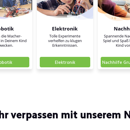
obotik
Elektronik
Nachhi
 die Macher-
Tolle Experimente
Spannende Nac
 in Deinem Kind
verhelfen zu klugen
Spiel und Spaß 
wecken.
Erkenntnissen.
Kind vo
obotik
Elektronik
Nachhilfe Gr
hr verpassen mit unserem N