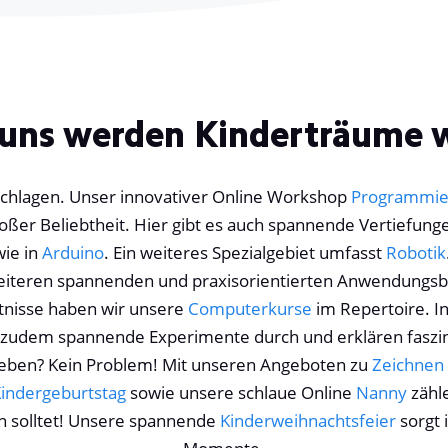
 uns werden Kinderträume 
schlagen. Unser innovativer Online Workshop
Programmier
oßer Beliebtheit. Hier gibt es auch spannende Vertiefung
ie in
Arduino
. Ein weiteres Spezialgebiet umfasst
Robotik
 weiteren spannenden und praxisorientierten Anwendungsb
nisse haben wir unsere
Computerkurse
im Repertoire. I
r zudem spannende Experimente durch und erklären fasz
sleben? Kein Problem! Mit unseren Angeboten zu
Zeichnen
indergeburtstag
sowie unsere schlaue Online
Nanny
zähle
en solltet! Unsere spannende
Kinderweihnachtsfeier
sorgt 