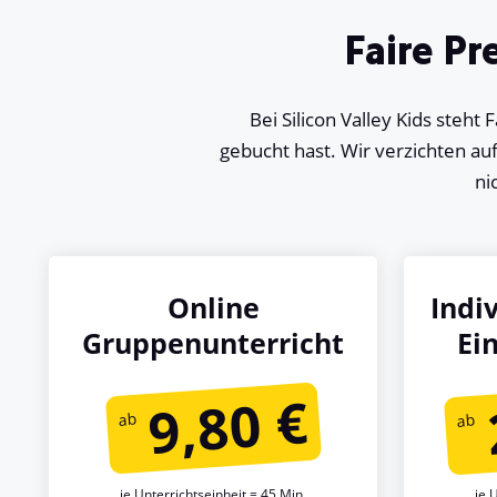
Faire Pr
Bei Silicon Valley Kids steht 
gebucht hast. Wir verzichten au
ni
Online
Indi
Gruppenunterricht
Ei
9,80 €
je Unterrichtseinheit = 45 Min.
je 