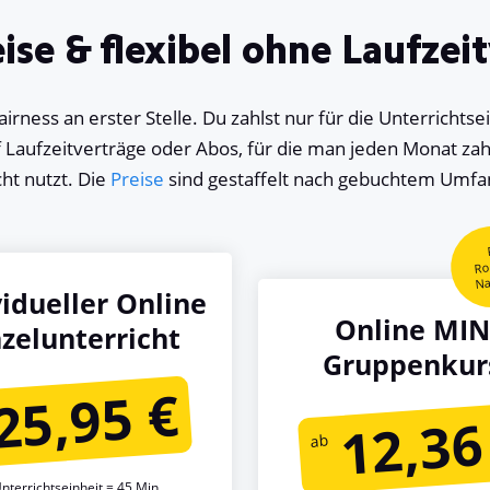
eise & flexibel ohne Laufzei
Fairness an erster Stelle. Du zahlst nur für die Unterrichts
f Laufzeitverträge oder Abos, für die man jeden Monat z
cht nutzt. Die
Preise
sind gestaffelt nach gebuchtem Umfa
Ro
Na
vidueller Online
Online MIN
nzelunterricht
Gruppenkur
25,95 €
12,36
Unterrichtseinheit = 45 Min.