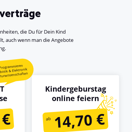
tverträge
einheiten, die Du für Dein Kind
ahlt, auch wenn man die Angebote
ng.
Programmieren
botik & Elektronik
turwissenschaften
T
Kindergeburstag
se
online feiern
 €
14,70 €