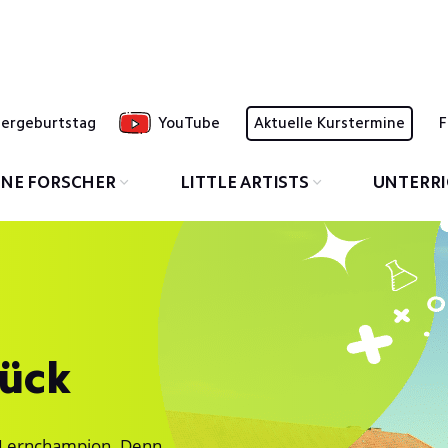
dergeburtstag
YouTube
Aktuelle Kurstermine
F
INE FORSCHER
LITTLE ARTISTS
UNTERR
rück
m Lernchampion. Denn