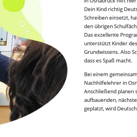
in Osnabrück hilft hi
Dein Kind richtig Deu
Schreiben einsetzt, ha
den übrigen Schulfäch
Das exzellente Progr
unterstützt Kinder de
Grundwissens. Also Sch
dass es Spaß macht.
Bei einem gemeinsame
Nachhilfelehrer in Os
Anschließend planen s
aufbauenden, nächsten
geplatzt, wird Deutsch