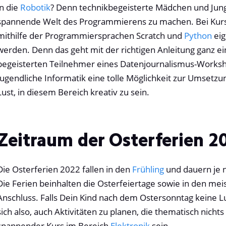
in die
Robotik
? Denn technikbegeisterte Mädchen und Junge
spannende Welt des Programmierens zu machen. Bei Kur
mithilfe der Programmiersprachen Scratch und
Python
eig
werden. Denn das geht mit der richtigen Anleitung ganz e
begeisterten Teilnehmer eines Datenjournalismus-Works
Jugendliche Informatik eine tolle Möglichkeit zur Umsetzung
Lust, in diesem Bereich kreativ zu sein.
Zeitraum der Osterferien 2
Die Osterferien
2022 fallen in den
Frühling
und dauern je 
Die Ferien beinhalten die Osterfeiertage sowie in den m
Anschluss. Falls Dein Kind nach dem Ostersonntag keine L
sich also, auch Aktivitäten zu planen, die thematisch nicht
spannender Kurs im Bereich
Elektronik
sein.