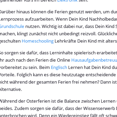
Darüber hinaus können die Ferien genutzt werden, um du
Lernprozess aufzuarbeiten. Wenn Dein Kind Nachholbedar
Grundschule
nutzen. Wichtig ist dabei nur, dass Dein Kin
machen, klingt zunächst nicht unbedingt reizvoll. Glückli
geschulten
Homeschooling
Lehrkräfte Dein Kind mit alter
So sorgen sie dafür, dass Lerninhalte spielerisch erarbei
Ihr auch nach den Ferien die Online
Hausaufgabenbetreu
vorbereitet zu sein. Beim
Englisch
Lernen hat Dein Kind du
Vorteile. Folglich kann es diese heutzutage entscheidend
nicht während der gesamten Ferien frei nehmen? Dann is
Alternative.
Während der Osterferien ist die Balance zwischen Lernen 
beides. Zudem sorgen sie dafür, dass der Wissenserwerb De
unterbrochen wird. Denn ein Wiedereinstieg fällt oft schw