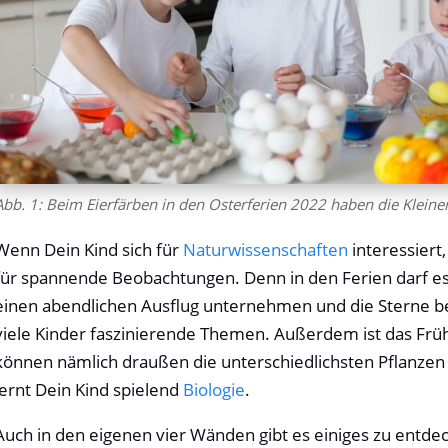
Abb. 1: Beim Eierfärben in den Osterferien 2022 haben die Kleine
Wenn Dein Kind sich für
Naturwissenschaften
interessiert
für spannende Beobachtungen. Denn in den Ferien darf e
einen abendlichen Ausflug unternehmen und die Sterne b
viele Kinder faszinierende Themen. Außerdem ist das Früh
können nämlich draußen die unterschiedlichsten Pflanze
lernt Dein Kind spielend
Biologie
.
Auch in den eigenen vier Wänden gibt es einiges zu entde