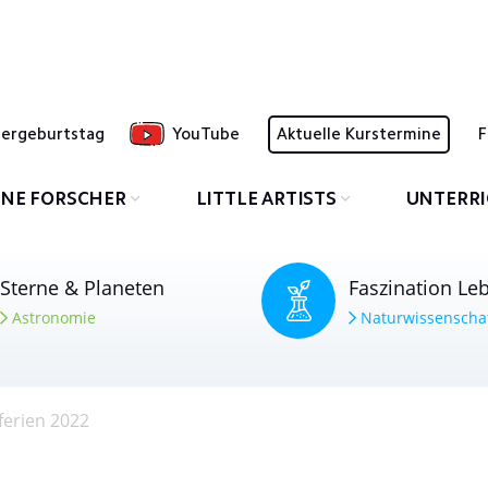
dergeburtstag
YouTube
Aktuelle Kurstermine
F
INE FORSCHER
LITTLE ARTISTS
UNTERR
Sterne & Planeten
Faszination Le
Astronomie
Naturwissenscha
ferien 2022