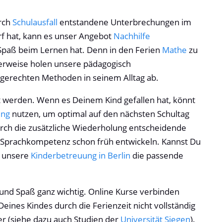
rch
Schulausfall
entstandene Unterbrechungen im
f hat, kann es unser Angebot
Nachhilfe
d Spaß beim Lernen hat. Denn in den Ferien
Mathe
zu
cherweise holen unsere pädagogisch
sgerechten Methoden in seinem Alltag ab.
tet werden. Wenn es Deinem Kind gefallen hat, könnt
ung
nutzen, um optimal auf den nächsten Schultag
rch die zusätzliche Wiederholung entscheidende
e Sprachkompetenz schon früh entwickeln. Kannst Du
t unsere
Kinderbetreuung in Berlin
die passende
und Spaß ganz wichtig. Online Kurse verbinden
ines Kindes durch die Ferienzeit nicht vollständig
er (siehe dazu auch Studien der
Universität Siegen
).