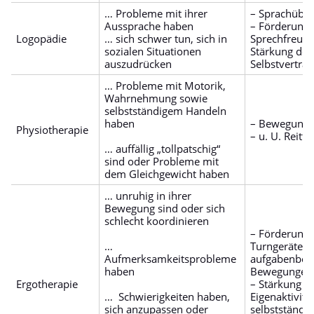
… Probleme mit ihrer
– Sprachübu
Aussprache haben
– Förderung 
Logopädie
… sich schwer tun, sich in
Sprechfreud
sozialen Situationen
Stärkung des
auszudrücken
Selbstvertra
… Probleme mit Motorik,
Wahrnehmung sowie
selbstständigem Handeln
haben
– Bewegungs
Physiotherapie
– u. U. Reitt
… auffällig „tollpatschig“
sind oder Probleme mit
dem Gleichgewicht haben
… unruhig in ihrer
Bewegung sind oder sich
schlecht koordinieren
– Förderung 
…
Turngeräten,
Aufmerksamkeitsprobleme
aufgabenbez
haben
Bewegungen
Ergotherapie
– Stärkung d
… Schwierigkeiten haben,
Eigenaktivitä
sich anzupassen oder
selbstständi