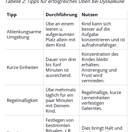
Tabelle 2: Tipps für erfolgreiches Üben bei Dyskalkulie
Tipp
Durchführung
Nutzen
Übe an einem
Kind kann sich
leeren u.
besser auf die
Ablenkungsarme
aufgeräumten
Aufgabe
Umgebung
Platz allein mit
konzentrieren und ist
dem Kind.
aufnahmefähiger.
Konzentration des
Dauer von drei
Kindes bleibt
bis fünf
erhalten;
Kurze Einheiten
Minuten ist
Anstrengung und
ausreichend.
Frust wird
vermieden.
Übe mehrmals
Regelmäßige, kurze
täglich für ein
Lerneinheiten
Regelmäßigkeit
paar Minuten
verfestigen
mit Deinem
Gelerntes.
Kind.
Festlegen von
bestimmten
Dies bringt Halt und
Ritualen, z.B.