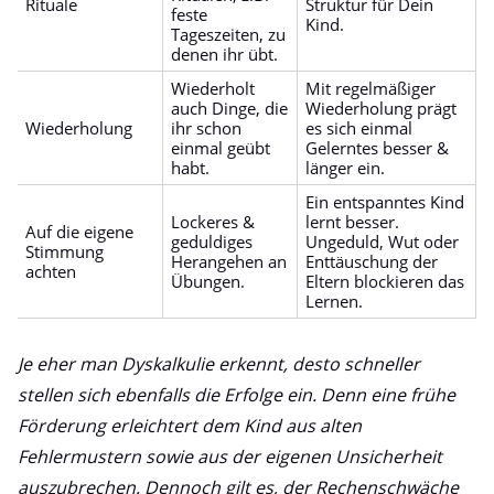
Rituale
Struktur für Dein
feste
Kind.
Tageszeiten, zu
denen ihr übt.
Wiederholt
Mit regelmäßiger
auch Dinge, die
Wiederholung prägt
Wiederholung
ihr schon
es sich einmal
einmal geübt
Gelerntes besser &
habt.
länger ein.
Ein entspanntes Kind
Lockeres &
lernt besser.
Auf die eigene
geduldiges
Ungeduld, Wut oder
Stimmung
Herangehen an
Enttäuschung der
achten
Übungen.
Eltern blockieren das
Lernen.
Je eher man Dyskalkulie erkennt, desto schneller
stellen sich ebenfalls die Erfolge ein. Denn eine frühe
Förderung erleichtert dem Kind aus alten
Fehlermustern sowie aus der eigenen Unsicherheit
auszubrechen. Dennoch gilt es, der Rechenschwäche