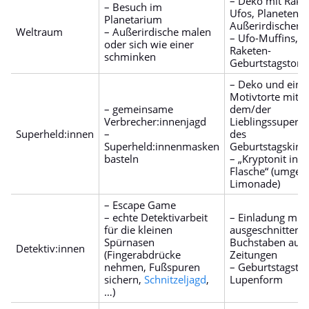
– Deko mit Rake
– Besuch im
Ufos, Planeten,
Planetarium
Außerirdischen,
Weltraum
– Außerirdische malen
– Ufo-Muffins,
oder sich wie einer
Raketen-
schminken
Geburtstagstorte
– Deko und eine
Motivtorte mit
– gemeinsame
dem/der
Verbrecher:innenjagd
Lieblingssuperhe
Superheld:innen
–
des
Superheld:innenmasken
Geburtstagskind
basteln
– „Kryptonit in d
Flasche“ (umgefü
Limonade)
– Escape Game
– echte Detektivarbeit
– Einladung mit
für die kleinen
ausgeschnittene
Spürnasen
Buchstaben aus
Detektiv:innen
(Fingerabdrücke
Zeitungen
nehmen, Fußspuren
– Geburtstagstor
sichern,
Schnitzeljagd
,
Lupenform
…)