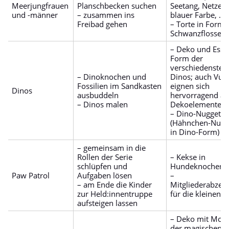
Meerjungfrauen
Planschbecken suchen
Seetang, Netzen,
und -männer
– zusammen ins
blauer Farbe, …
Freibad gehen
– Torte in Form 
Schwanzflosse
– Deko und Esse
Form der
verschiedensten
– Dinoknochen und
Dinos; auch Vul
Fossilien im Sandkasten
eignen sich
Dinos
ausbuddeln
hervorragend al
– Dinos malen
Dekoelemente
– Dino-Nuggets
(Hähnchen-Nugg
in Dino-Form)
– gemeinsam in die
Rollen der Serie
– Kekse in
schlüpfen und
Hundeknochenf
Paw Patrol
Aufgaben lösen
–
– am Ende die Kinder
Mitgliederabzei
zur Held:innentruppe
für die kleinen G
aufsteigen lassen
– Deko mit Moti
der magischen S