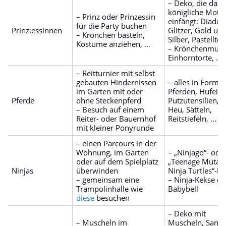
– Deko, die das
königliche Mott
– Prinz oder Prinzessin
einfängt: Diadem
für die Party buchen
Prinz:essinnen
Glitzer, Gold un
– Krönchen basteln,
Silber, Pastelltö
Kostüme anziehen, …
– Krönchenmuffi
Einhorntorte, …
– Reitturnier mit selbst
gebauten Hindernissen
– alles in Form 
im Garten mit oder
Pferden, Hufeise
Pferde
ohne Steckenpferd
Putzutensilien, S
– Besuch auf einem
Heu, Sätteln,
Reiter- oder Bauernhof
Reitstiefeln, …
mit kleiner Ponyrunde
– einen Parcours in der
Wohnung, im Garten
– „Ninjago“- ode
oder auf dem Spielplatz
„Teenage Mutan
Ninjas
überwinden
Ninja Turtles“-D
– gemeinsam eine
– Ninja-Kekse od
Trampolinhalle wie
Babybell
diese
besuchen
– Deko mit
– Muscheln im
Muscheln, Sand,