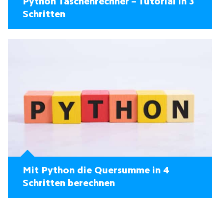
Python Taschenrechner – Tutorial in 3
Schritten
Mit Python die Quersumme in 4
Schritten berechnen